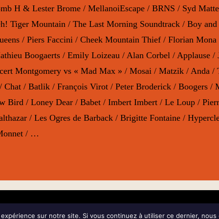
Bomb H & Lester Brome / MellanoiEscape / BRNS / Syd Matte
! Tiger Mountain / The Last Morning Soundtrack / Boy and T
ueens / Piers Faccini / Cheek Mountain Thief / Florian Mona
hieu Boogaerts / Emily Loizeau / Alan Corbel / Applause / J
ncert Montgomery vs « Mad Max » / Mosai / Matzik / Anda / 
 Chat / Batlik / François Virot / Peter Broderick / Boogers / 
 Bird / Loney Dear / Babet / Imbert Imbert / Le Loup / Pierre 
lthazar / Les Ogres de Barback / Brigitte Fontaine / Hypercl
 Monnet / …
ESPACE PRESSE
CONTACTS
 expérience sur notre site. Si vous continuez à utiliser ce dernier, nous