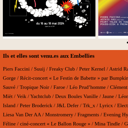
Ils et elles sont venu.es aux Embellies
Piers Faccini / Suuij / Freaky Club / Peter Kernel / Astri
Gorge / Récit-concert « Le Festin de Babette » par Bumpkin
Sauvé / Tropique Noir / Faroe / Léo Prud’homme / Clément
Miët / Veik / Yachtclub / Deux Boules Vanille / Jaune / Lé
Island / Peter Broderick / J&L Defer / Trk_x / Lyricx / El
Liesa Van Der AA / Monstromery / Fragments / Evening Hym
Féline / ciné-concert « Le Ballon Rouge » / Mina Tindle / G