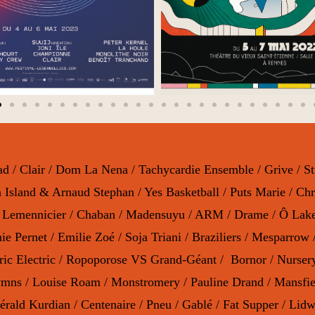
d Rad / Clair / Dom La Nena / Tachycardie Ensemble / Grive /
 Island & Arnaud Stephan / Yes Basketball / Puts Marie / Chri
 Lemennicier / Chaban / Madensuyu / ARM / Drame / Ô Lake 
onie Pernet / Emilie Zoé / Soja Triani / Braziliers / Mesparr
ectric Electric / Ropoporose VS Grand-Géant / Bornor / Nurser
ns / Louise Roam / Monstromery / Pauline Drand / Mansfield
érald Kurdian / Centenaire / Pneu / Gablé / Fat Supper / Lidwi