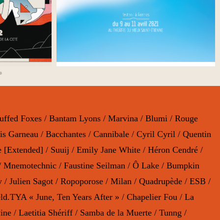
 Stuffed Foxes / Bantam Lyons / Marvina / Blumi / Rouge
s Garneau / Bacchantes / Cannibale / Cyril Cyril / Quentin
[Extended] / Suuij / Emily Jane White / Héron Cendré /
ow / Mnemotechnic / Faustine Seilman / Ô Lake / Bumpkin
y / Julien Sagot / Ropoporose / Milan / Quadrupède / ESB /
.TYA « June, Ten Years After » / Chapelier Fou / La
ne / Laetitia Shériff / Samba de la Muerte / Tunng /