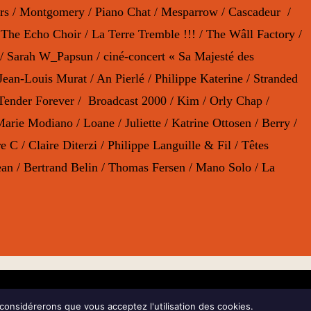
rs / Montgomery / Piano Chat / Mesparrow / Cascadeur /
he Echo Choir / La Terre Tremble !!! / The Wâll Factory /
 / Sarah W_Papsun / ciné-concert « Sa Majesté des
ean-Louis Murat / An Pierlé / Philippe Katerine / Stranded
Tender Forever / Broadcast 2000 / Kim / Orly Chap /
Marie Modiano / Loane / Juliette / Katrine Ottosen / Berry /
C / Claire Diterzi / Philippe Languille & Fil / Têtes
ean / Bertrand Belin / Thomas Fersen / Mano Solo / La
Mentions Légales
 considérerons que vous acceptez l'utilisation des cookies.