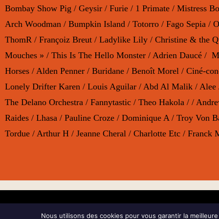
Bombay Show Pig / Geysir / Furie / 1 Primate / Mistress 
Arch Woodman / Bumpkin Island / Totorro / Fago Sepia / Oh
ThomR / Françoiz Breut / Ladylike Lily / Christine & the Q
Mouches » / This Is The Hello Monster / Adrien Daucé / Mat
Horses / Alden Penner / Buridane / Benoît Morel / Ciné-co
Lonely Drifter Karen / Louis Aguilar / Abd Al Malik / Alee /
The Delano Orchestra / Fannytastic / Theo Hakola / / Andrew
Raides / Lhasa / Pauline Croze / Dominique A / Troy Von Ba
Tordue / Arthur H / Jeanne Cheral / Charlotte Etc / Franck
PARTENAIRES
Nous utilisons des cookies pour vous garantir la meilleure