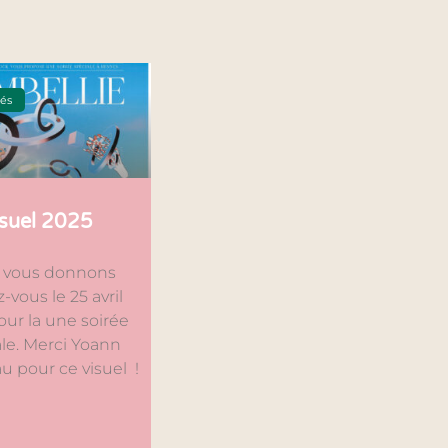
tés
suel 2025
 vous donnons
-vous le 25 avril
ur la une soirée
le. Merci Yoann
u pour ce visuel !