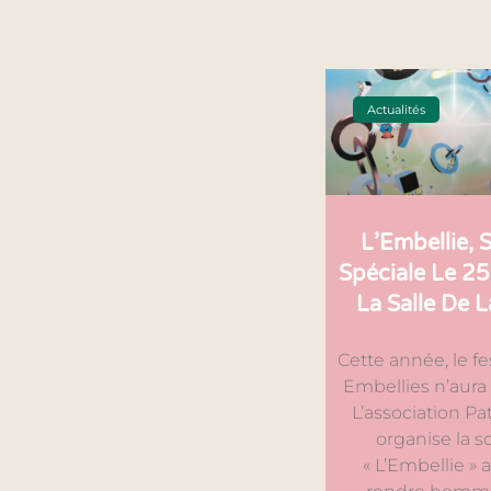
Actualités
L’Embellie, 
Spéciale Le 25
La Salle De L
Cette année, le fe
Embellies n’aura 
L’association Pa
organise la s
« L’Embellie » 