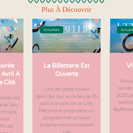
Plus À Découvrir
Actualités
Actuali
Soirée
La Billetterie Est
Vi
 Avril À
Ouverte
Nous
a Cité
rendez
Lors de cette soirée
2025 po
spéciale qui aura lieu le 25
stival Les
spécia
avril à la salle de la Cité,
pas lieu.
Buffetea
Patchrock proposera un
tchrock
programme unique
oirée
entièrement orchestré
afin de
par