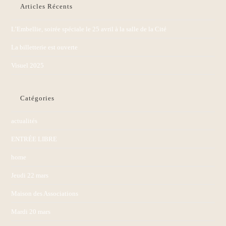
Articles Récents
L’Embellie, soirée spéciale le 25 avril à la salle de la Cité
La billetterie est ouverte
Visuel 2025
Catégories
actualités
ENTRÉE LIBRE
home
Jeudi 22 mars
Maison des Associations
Mardi 20 mars