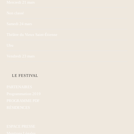
Mercredi 21 mars
Non classé
Samedi 24 mars
Théâtre du Vieux Saint-Étienne
Ubu
Vendredi 23 mars
LE FESTIVAL
PARTENAIRES
Programmation 2019
PROGRAMME PDF
RÉSIDENCES
ESPACE PRESSE
Mentions Légales