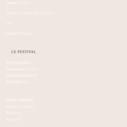
Samedi 24 mars
Théâtre du Vieux Saint-Étienne
Ubu
Vendredi 23 mars
LE FESTIVAL
PARTENAIRES
Programmation 2019
PROGRAMME PDF
RÉSIDENCES
ESPACE PRESSE
Mentions Légales
Patchrock
Site 2017