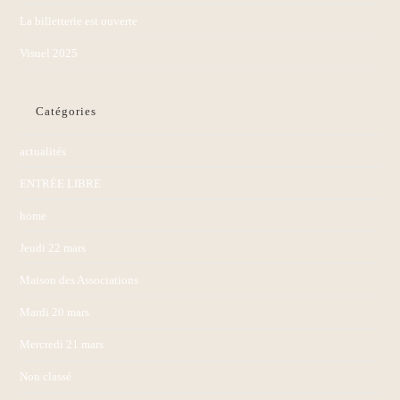
La billetterie est ouverte
Visuel 2025
Catégories
actualités
ENTRÉE LIBRE
home
Jeudi 22 mars
Maison des Associations
Mardi 20 mars
Mercredi 21 mars
Non classé